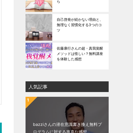
ら
自己啓発が続かない理由と、
無理なく習慣化する3つのコ
ツ
佐藤康行さんの超・真我覚醒
メソッドは怪しい？無料講座
を体験した感想
人気記事
bazziさんの潜在意識書き換え無料プ
ログラムに対する率直な感想