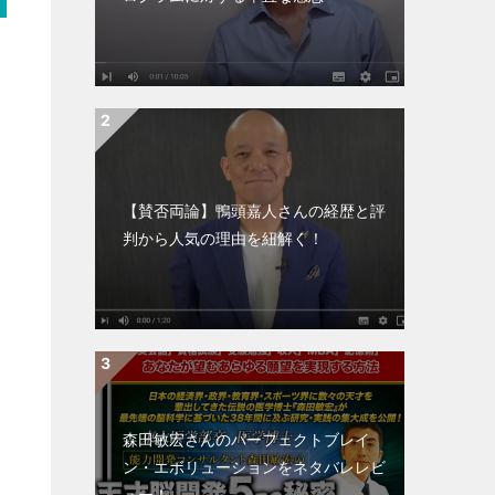
【賛否両論】鴨頭嘉人さんの経歴と評
判から人気の理由を紐解く！
よ
森田敏宏さんのパーフェクトブレイ
在
ン・エボリューションをネタバレレビ
ュー！