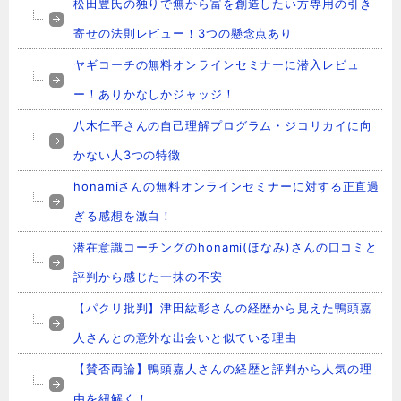
松田豊氏の独りで無から富を創造したい方専用の引き
寄せの法則レビュー！3つの懸念点あり
ヤギコーチの無料オンラインセミナーに潜入レビュ
ー！ありかなしかジャッジ！
八木仁平さんの自己理解プログラム・ジコリカイに向
かない人3つの特徴
honamiさんの無料オンラインセミナーに対する正直過
ぎる感想を激白！
潜在意識コーチングのhonami(ほなみ)さんの口コミと
評判から感じた一抹の不安
【パクリ批判】津田紘彰さんの経歴から見えた鴨頭嘉
人さんとの意外な出会いと似ている理由
【賛否両論】鴨頭嘉人さんの経歴と評判から人気の理
由を紐解く！