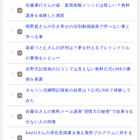
佐藤康行さんの超・真我覚醒メソッドは怪しい？無料
講座を体験した感想
岡野真さんの引き寄せの法則​動画講座で学べない事と
学べる事
坂庭つとむさんの評判は？夢を叶えるブレインドリル
の裏側をレビュー
吉野式記憶術の口コミでは見えない無料公式LINEの裏
側を暴露
ネルソン式瞬間記憶術の効果は？公式LINEで体験して
みた
佐藤伝さんの無料メール講座"習慣力の秘密"で結果を出
せない人の特徴
bazziさんの潜在意識書き換え無料プログラムに対する