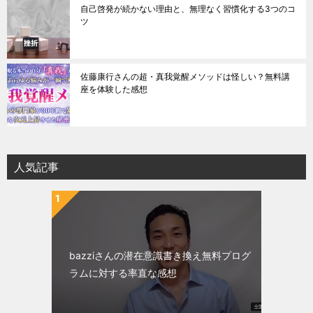
自己啓発が続かない理由と、無理なく習慣化する3つのコ
ツ
佐藤康行さんの超・真我覚醒メソッドは怪しい？無料講
座を体験した感想
人気記事
bazziさんの潜在意識書き換え無料プログ
ラムに対する率直な感想